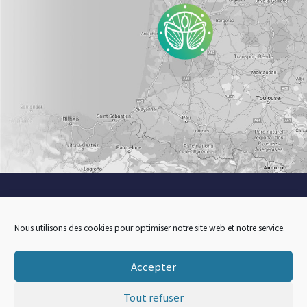
Nous utilisons des cookies pour optimiser notre site web et notre service.
Accueil
Le Centre
Les Pôles
Nos Formations en France
Groupe de parole
Événements & Ateliers
Contact
Actualités
Accepter
Conditions générales de vente
Règlement intérieur
Tout refuser
© TOUS ROITS RÉSERVÉS 2026 |
MENTIONS LÉGALES
|
FORMULAIRE DE RÉCLAMATION
.