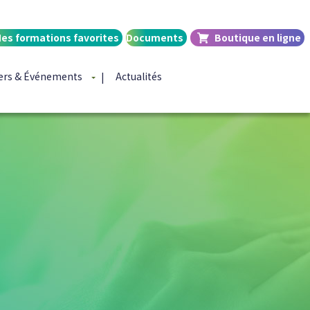
es formations favorites
Documents
Boutique en ligne
iers & Événements
Actualités