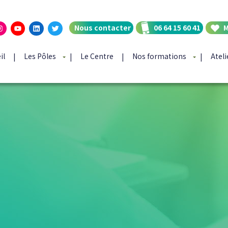
ebook
Instagram
YouTube
LinkedIn
Twitter
Nous contacter
06 64 15 60 41
M
il
Les Pôles
Le Centre
Nos formations
Atel