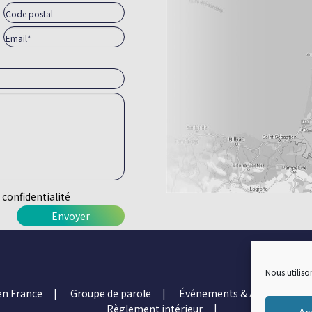
 confidentialité
Nous utiliso
en France
Groupe de parole
Événements & Ateliers
Règlement intérieur
Ac